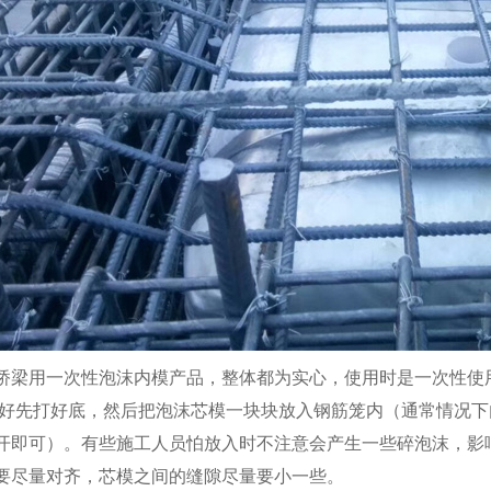
桥梁用一次性泡沫内模产品，整体都为实心，使用时是一次性使
.好先打好底，然后把泡沫芯模一块块放入钢筋笼内（通常情况下
开即可）。有些施工人员怕放入时不注意会产生一些碎泡沫，影
要尽量对齐，芯模之间的缝隙尽量要小一些。