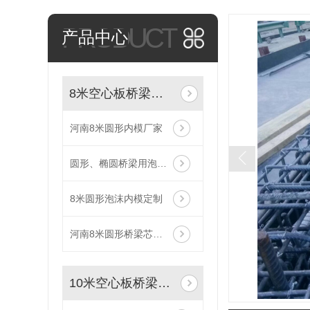
PRODUCT
产品中心
8米空心板桥梁内模
河南8米圆形内模厂家
圆形、椭圆桥梁用泡沫芯模
8米圆形泡沫内模定制
河南8米圆形桥梁芯模批发
10米空心板桥梁内模