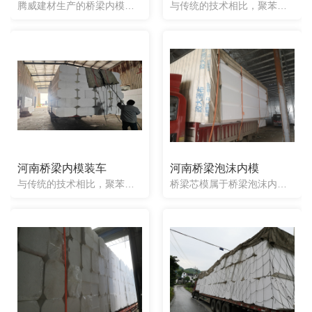
腾威建材生产的桥梁内模，一次性泡沫芯模，是一种实心的材料，采用聚苯乙烯来当做原料，重量轻盈，增加的桥梁重量可以忽略不计，经过机器加工可以做成任意形状(包括异形模)，本产品全部为一次性使用，放入混凝土构...
与传统的技术相比，聚苯乙烯泡沫桥梁芯模，施工后不需要对芯模进行拔除，简化了是人工的过程，对人工成本和时间成本都有大幅度的降低，间接提高了工程的施工效率，同时也不会再出现芯模拔出扰动混凝土的情况，让施工...
河南桥梁内模装车
河南桥梁泡沫内模
与传统的技术相比，聚苯乙烯泡沫桥梁芯模，施工后不需要对芯模进行拔除，简化了是人工的过程，对人工成本和时间成本都有大幅度的降低，间接提高了工程的施工效率，同时也不会再出现芯模拔出扰动混凝土的情况，让施工...
桥梁芯模属于桥梁泡沫内模，经过模具数控设备一次性冲压成型的实心内膜。用于空心板桥梁的填充体则又称叫：桥梁内模，此种桥梁内模不怕雨淋日晒，抗压性强，耐腐蚀性强，能足够承受钢筋水泥的压力则不变形，施工时采...