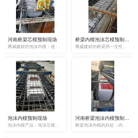
河南桥梁芯模预制现场
桥梁内模泡沫芯模预制现场
腾威建材的泡沬内模：使用简单方便，省去了气囊芯模的繁琐程序，一次性使用，放入即可，不用取出。一次性芯模可以根据工程需要制作成任意形状。梁体一次性浇筑成型，合格率高。省去了很大一部分工人工时，提高了生产...
腾威建材的桥梁用一次性泡沫内模产品，整体都为实心，使用时是一次性使用，不用取出，所以在浇筑混凝土时可以梁两端一起浇筑。在放入前.好先打好底，然后把泡沫芯模一块块放入钢筋笼内（通常情况下内模是3m一节的...
泡沫内模预制现场
河南桥梁泡沬内模预制现场
泡沫内模产品：泡沫芯模与气囊芯模和钢模版一样，上面都需要压杠，用来减小芯模上浮。泡沫芯模由于整体实心，所以不会出现芯模局部变形，混凝土厚度不均匀的情况。放水泥.好是在先铺底层混凝土时，等下面水泥凝固一...
桥梁泡沬内模的好处：内膜不易上浮，可以很好的控制空心板内模上浮或偏位的施工难题，提高工程质量标准。内膜不易变形，有效的解决控制顶板，空心板浇筑不均匀后期出现的承载力不足等问题。操作简便，不增加梁体自重...