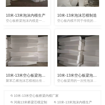
10米-13米泡沫内模生产
10米-13米泡沫芯模制造
空心板桥梁泡沫内模是一款一次性泡沫内模产品：其内模整体为实心材质，且用这种新型的一次性内模制梁时，无需取出，直接留在空心板内部结构中，一次性桥梁内模的名字是由其本身内模的特点来叫的：由于材质较轻，浇筑...
空心板内模不同于传统的橡胶气囊芯模，泡沫内膜使用起来非常简单方便，引入钢筋笼内即可，不用取出，这样的话既节省了工人工时，也节省了一部分工程工期，粗略计算比气囊芯模节省了75%的安装时间。空心板内模使用...
10米-13米空心板梁泡沫芯模
10米-13米空心板梁泡沫内模
聚苯乙烯泡沫芯模相比传统的空气胶囊内胎模、有着重量轻、易于采购、便于加工、成本低、操作简单、减少工序等的显着优势，可以使空心板顶、底面、侧壁厚度尺寸可以得到有效 ，解决了以往使用空气胶囊内胎模易偏位、...
空心板梁用的一次性泡沫内模使用简单方便，省去了气囊芯模的繁琐程序，一次性使用，放入即可，不用取出。一次性芯模可以根据工程需要制作成任意形状。那么在预制梁时，就可以多块梁同时预制，节省了施工场地的建设成...
10米-13米空心板桥梁内模厂家
河南13米桥梁芯模定制
10米-13米泡沫内模生产