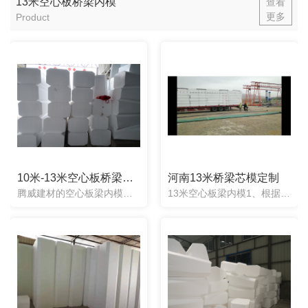
13米空心板桥梁内模
查看
更多
Product
10米-13米空心板桥梁内模厂家
河南13米桥梁芯模定制
腾威建材的空心板梁内模为整体实心的聚苯乙烯材质，质地轻巧，回弹性好，不会上浮，不会跑偏变形。并且可以经过模具加工制作成任意形状。使用过程简单省时省工，一个工人即可操作了，放入即可不用再次取出来，节省了...
13米空心板梁内模1、根据图纸任意定制：任意形状均可定制，产品制造出来误差度2cm。2、施工方便快捷：梁两头一次性浇筑成型，不用取出，不用辅助器械。3、抗震抗压性强：实心材质能承受混凝土压力不变形.....